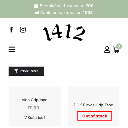
Skip
Brezplačna dostava od
70€
to
Darilo pri nakupu nad
100€
content
0
Izberi filtre
Mob Grip tape
DGK Flavas Grip Tape
€
9.99
Out of stock