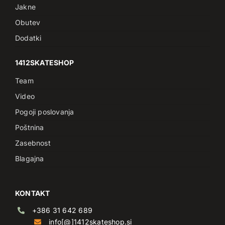
Jakne
Obutev
Dodatki
1412SKATESHOP
Team
Video
Pogoji poslovanja
Poštnina
Zasebnost
Blagajna
KONTAKT
+386 31 642 689
info[@]1412skateshop.si