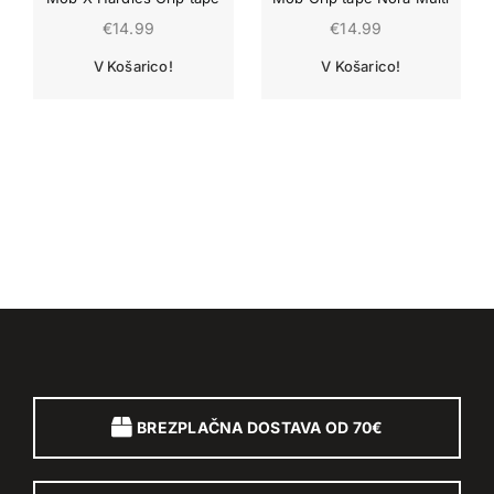
€
14.99
€
14.99
BREZPLAČNA DOSTAVA OD 70€