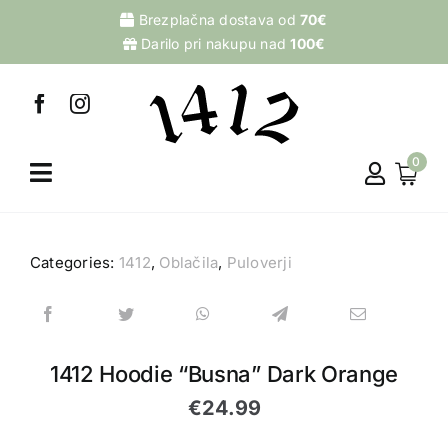
Skip
Brezplačna dostava od
70€
to
Darilo pri nakupu nad
100€
content
0
Categories:
1412
,
Oblačila
,
Puloverji
1412 Hoodie “Busna” Dark Orange
€
24.99