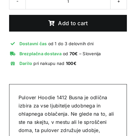
1412
Hoodie
"Busna"
Add to cart
Dark
Orange
quantity
Dostavni čas
od 1 do 3 delovnih dni
Brezplačna dostava
od
70€
– Slovenija
Darilo
pri nakupu nad
100€
Pulover Hoodie 1412 Busna je odlična
izbira za vse ljubitelje udobnega in
ohlapnega oblačenja. Ne glede na to, ali
ste na skejtu, v mestu ali le sproščeni
doma, ta pulover združuje udobje,