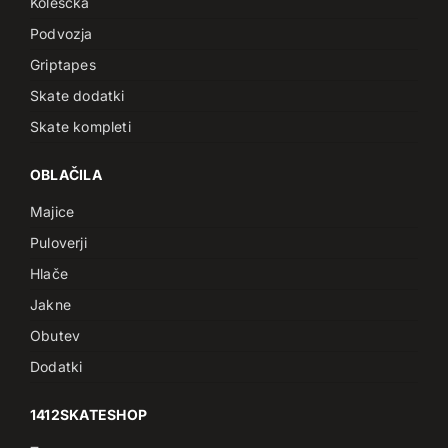
Koleščka
Podvozja
Griptapes
Skate dodatki
Skate kompleti
OBLAČILA
Majice
Puloverji
Hlače
Jakne
Obutev
Dodatki
1412SKATESHOP