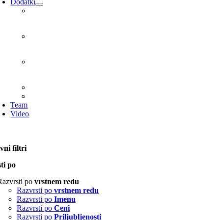
Dodatki
Team
Video
ni filtri
ti po
Razvrsti po
vrstnem redu
Razvrsti po
vrstnem redu
Razvrsti po
Imenu
Razvrsti po
Ceni
Razvrsti po
Priljubljenosti