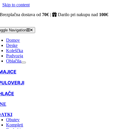
Skip to content
Brezplačna dostava od
70€
|
Darilo pri nakupu nad
100€
oggle Navigation
Domov
Deske
Koleščka
Podvozja
Oblačila
MAJICE
PULOVERJI
HLAČE
NE
ATKI
Obutev
Kompleti