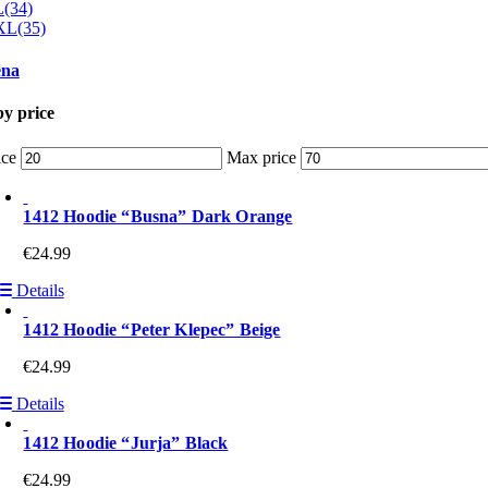
L
(34)
XL
(35)
na
by price
ice
Max price
1412 Hoodie “Busna” Dark Orange
€
24.99
Details
1412 Hoodie “Peter Klepec” Beige
€
24.99
Details
1412 Hoodie “Jurja” Black
€
24.99