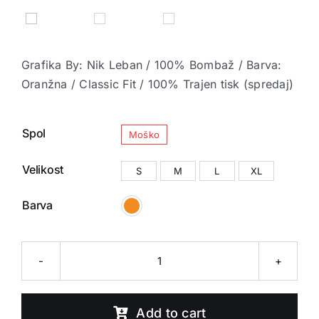


Grafika By: Nik Leban / 100% Bombaž / Barva:
Oranžna / Classic Fit / 100% Trajen tisk (spredaj)

Spol
Moško

Velikost
S
M
L
XL

Barva
1412
T-
shirt
Add to cart