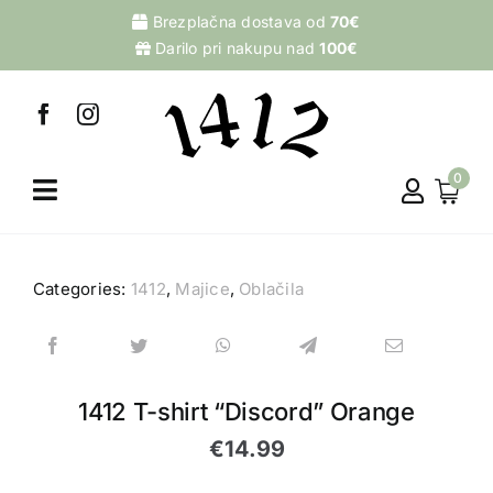
Skip
Brezplačna dostava od
70€
to
Darilo pri nakupu nad
100€
content
0
Categories:
1412
,
Majice
,
Oblačila
1412 T-shirt “Discord” Orange
€
14.99