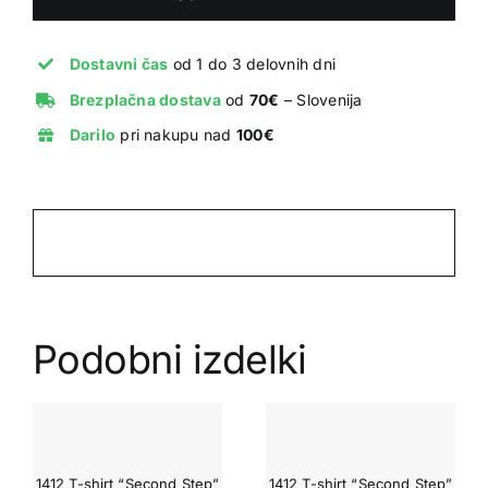
"Discord"
Orange
quantity
Dostavni čas
od 1 do 3 delovnih dni
Brezplačna dostava
od
70€
– Slovenija
Darilo
pri nakupu nad
100€
Podobni izdelki
1412 T-shirt “Second Step”
1412 T-shirt “Second Step”