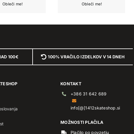
NAD 100€
100% VRAČILO IZDELKOV V 14 DNEH
ATESHOP
KONTAKT
+386 31 642 689
info[@]1412skateshop.si
oslovanja
MOŽNOSTI PLAČILA
st
Plačilo po povzetju