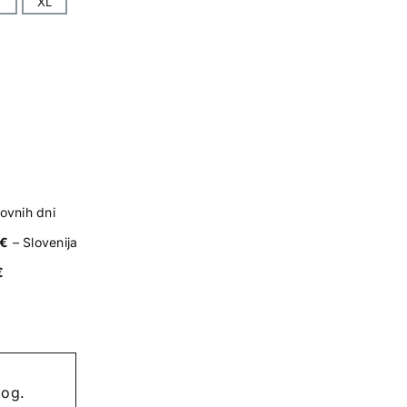
XL
ovnih dni
0€
– Slovenija
€
log.