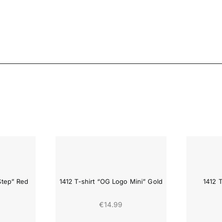
Step” Red
1412 T-shirt “OG Logo Mini” Gold
1412 T
€
14.99