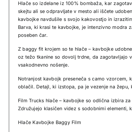
Hlače so izdelane iz 100% bombaža, kar zagotavlj
skejtu ali se odpravljate v mesto ali iščete udobe
kavbojke navdušile s svojo kakovostjo in izraziti
Barva, ki krasi te kavbojke, je intenzivno modra z
poseben čar.
Z baggy fit krojem so te hlače – kavbojke udobne
oz težo tkanine so dovolj trdne, da zagotavljajo 
vsakodnevno nošenje.
Notranjost kavbojk preseneča s camo vzorcem, ki
oblačil. Detajl, ki izstopa, pa je vezenje na žepu,
Film Trucks hlače – kavbojke so odlična izbira za t
Združujejo klasičen videz s sodobnimi elementi, ka
Hlače Kavbojke Baggy Film