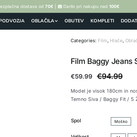
ezplačna dostava od
70€
|
Darilo pri nakupu nad
100€
PODVOZJA
OBLAČILA
OBUTEV
KOMPLETI
DODAT
Categories:
Film
,
Hlače
,
Oblač
OSTALI DODATKI
Film Baggy Jeans 
€
94.99
€
59.99
Model je visok 180cm in no
Temno Siva / Baggy Fit / 5 Ž

Spol
Moško

Velikost