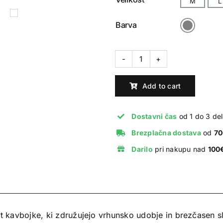
M
L

Barva
Film
Baggy
Add to cart
Jeans
Snow
Black
Dostavni čas
od 1 do 3 del
quantity
Brezplačna dostava
od
7
Darilo
pri nakupu nad
100
it kavbojke, ki združujejo vrhunsko udobje in brezčasen s