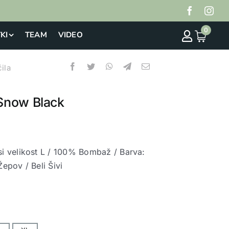
0
KI
TEAM
VIDEO
ila
Snow Black
si velikost L / 100% Bombaž / Barva:
epov / Beli Šivi