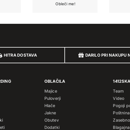
HITRA DOSTAVA
DARILO PRI NAKUPU 
RDING
OBLAČILA
1412SK
Majice
Team
Puloverji
Video
Hlače
Pogoji p
Jakne
Poštnina
ki
Obutev
Zasebno
eti
Dodatki
Blagajna