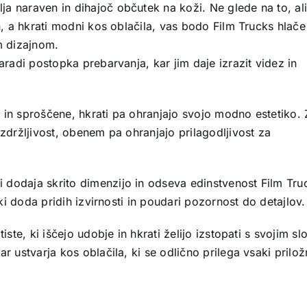
a naraven in dihajoč občutek na koži. Ne glede na to, ali
n, a hkrati modni kos oblačila, vas bodo Film Trucks hlače
m dizajnom.
aradi postopka prebarvanja, kar jim daje izrazit videz in
 in sproščene, hkrati pa ohranjajo svojo modno estetiko. 
vzdržljivost, obenem pa ohranjajo prilagodljivost za
 dodaja skrito dimenzijo in odseva edinstvenost Film Tru
 ki doda pridih izvirnosti in poudari pozornost do detajlov.
iste, ki iščejo udobje in hkrati želijo izstopati s svojim s
r ustvarja kos oblačila, ki se odlično prilega vsaki prilož