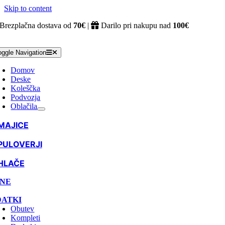
Skip to content
Brezplačna dostava od
70€
|
Darilo pri nakupu nad
100€
oggle Navigation
Domov
Deske
Koleščka
Podvozja
Oblačila
MAJICE
PULOVERJI
HLAČE
NE
ATKI
Obutev
Kompleti