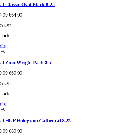
al Classic Oval Black 8.25
4.99
€
64.99
% Off
 stock
ils
2%
al Zion Wright Pack 8.5
9.99
€
69.99
% Off
 stock
ils
2%
al HUF Hologram Cathedral 8.25
9.99
€
69.99