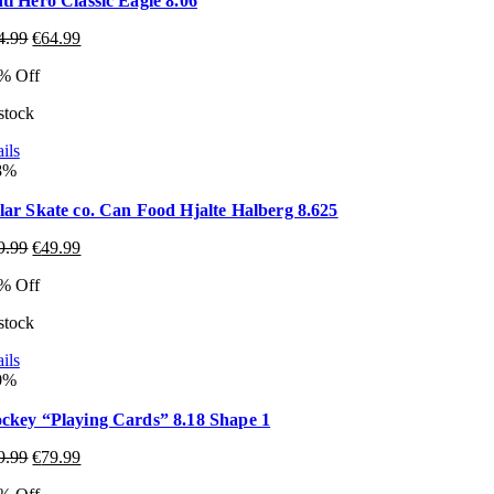
ti Hero Classic Eagle 8.06
4.99
€
64.99
% Off
 stock
ils
8%
lar Skate co. Can Food Hjalte Halberg 8.625
9.99
€
49.99
% Off
 stock
ils
0%
ckey “Playing Cards” 8.18 Shape 1
9.99
€
79.99