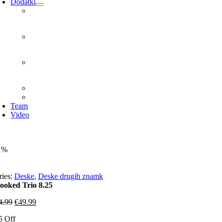
Dodatki
Team
Video
1%
ries:
Deske
,
Deske drugih znamk
ooked Trio 8.25
4.99
€
49.99
5 Off