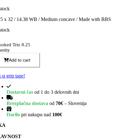
 stock
25 x 32 / 14.38 WB / Medium concave / Made with BBS
 stock
ooked Trio 8.25
antity
Add to cart
i si grip tape!
Dostavni čas
od 1 do 3 delovnih dni
Brezplačna dostava
od
70€
– Slovenija
Darilo
pri nakupu nad
100€
KA
AVNOST