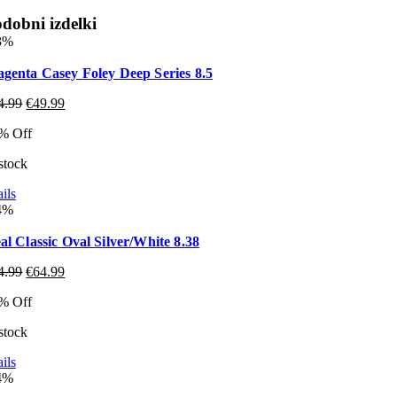
dobni izdelki
3%
genta Casey Foley Deep Series 8.5
4.99
€
49.99
% Off
 stock
ils
4%
al Classic Oval Silver/White 8.38
4.99
€
64.99
% Off
 stock
ils
4%