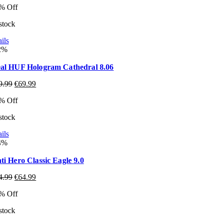
% Off
 stock
ils
2%
al HUF Hologram Cathedral 8.06
9.99
€
69.99
% Off
 stock
ils
4%
ti Hero Classic Eagle 9.0
4.99
€
64.99
% Off
 stock