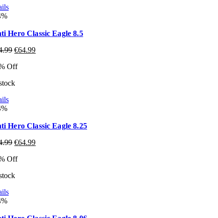
ils
4%
ti Hero Classic Eagle 8.5
4.99
€
64.99
% Off
 stock
ils
4%
ti Hero Classic Eagle 8.25
4.99
€
64.99
% Off
 stock
ils
4%