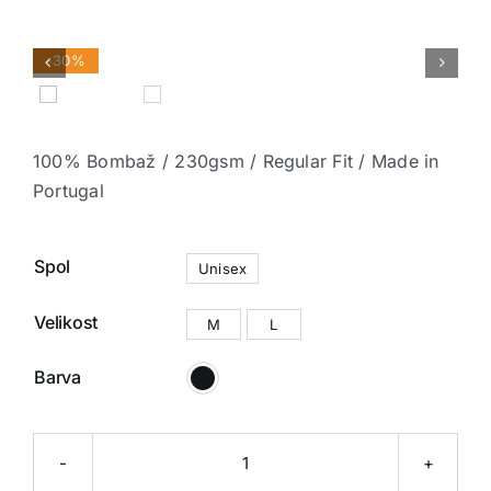
-30%


100% Bombaž / 230gsm / Regular Fit / Made in
Portugal

Spol
Unisex

Velikost
M
L

Barva
Polar