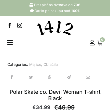
Skip
Brezplačna dostava od
70€
to
Darilo pri nakupu nad
100€
content
0
Categories:
Majice
,
Oblačila
Polar Skate co. Devil Woman T-shirt
Black
€
49.99
€
34.99