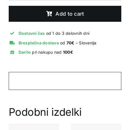
Skate
co.
Add to cart
Devil
Woman
T-
Dostavni čas
od 1 do 3 delovnih dni
shirt
Brezplačna dostava
od
70€
– Slovenija
Black
Darilo
pri nakupu nad
100€
quantity
Podobni izdelki