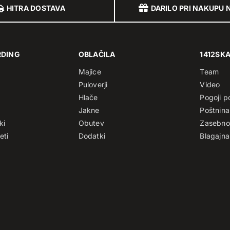
HITRA DOSTAVA
DARILO PRI NAKUPU 
RDING
OBLAČILA
1412SK
Majice
Team
Puloverji
Video
Hlače
Pogoji p
Jakne
Poštnina
ki
Obutev
Zasebno
eti
Dodatki
Blagajna