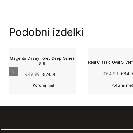
Podobni izdelki
-33%
-24%
Magenta Casey Foley Deep Series
Real Classic Oval Silve
8.5
€
64.99
€
84.
€
49.99
€
74.99