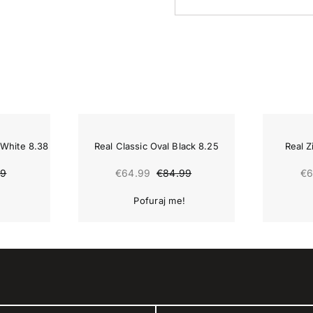
-24%
-22%
r/White 8.38
Real Classic Oval Black 8.25
Real Z
€
64.99
€
6
99
€
84.99