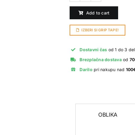
Skate
Add to cart
co.
Facescape
Oskar
IZBERI SI GRIP TAPE!
Rozenberg
8.625
Dostavni čas
od 1 do 3 del
P9
Brezplačna dostava
od
7
shape
quantity
Darilo
pri nakupu nad
100
OBLIKA