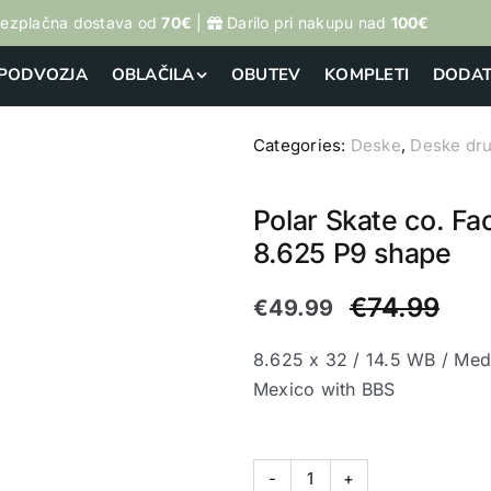
ezplačna dostava od
70€
|
Darilo pri nakupu nad
100€
PODVOZJA
OBLAČILA
OBUTEV
KOMPLETI
DODAT
Categories:
Deske
,
Deske dr
OSTALI DODATKI
Polar Skate co. F
8.625 P9 shape
€
74.99
€
49.99
8.625 x 32 / 14.5 WB / Med
Mexico with BBS
Polar