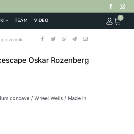
0
KI
TEAM
VIDEO
ugih znamk
acescape Oskar Rozenberg
ium concave / Wheel Wells / Made in