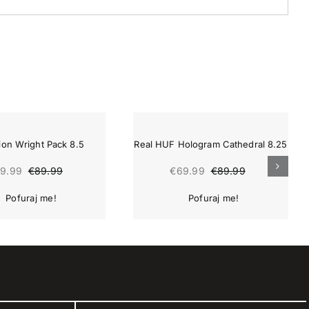
-22%
ion Wright Pack 8.5
Real HUF Hologram Cathedral 8.25
9.99
€
69.99
€
89.99
€
89.99