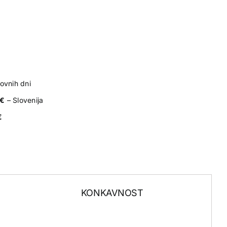
ovnih dni
0€
– Slovenija
€
KONKAVNOST