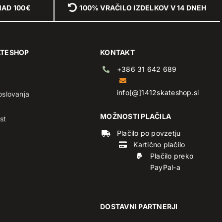
NAD 100€
100% VRAČILO IZDELKOV V 14 DNEH
ATESHOP
KONTAKT
+386 31 642 689
info[@]1412skateshop.si
oslovanja
MOŽNOSTI PLAČILA
st
Plačilo po povzetju
Kartično plačilo
Plačilo preko
PayPal-a
DOSTAVNI PARTNERJI