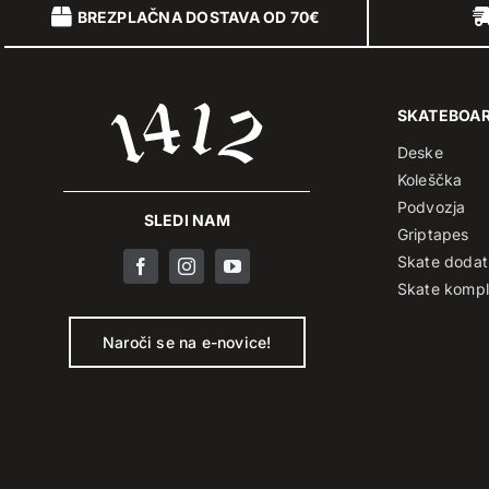
BREZPLAČNA DOSTAVA OD 70€
SKATEBOA
Deske
Koleščka
Podvozja
SLEDI NAM
Griptapes
Skate dodat
Skate kompl
Naroči se na e-novice!