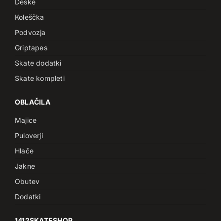
Deske
Koleščka
Podvozja
Griptapes
Skate dodatki
Skate kompleti
OBLAČILA
Majice
Puloverji
Hlače
Jakne
Obutev
Dodatki
1412SKATESHOP