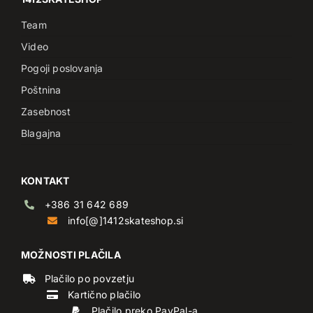
Team
Video
Pogoji poslovanja
Poštnina
Zasebnost
Blagajna
KONTAKT
+386 31 642 689
info[@]1412skateshop.si
MOŽNOSTI PLAČILA
Plačilo po povzetju
Kartično plačilo
Plačilo preko PayPal-a