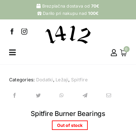
Skip
Brezplačna dostava od
70€
to
Darilo pri nakupu nad
100€
content
0
Categories:
Dodatki
,
Ležaji
,
Spitfire
Spitfire Burner Bearings
Out of stock