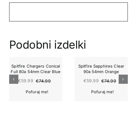
Podobni izdelki
-20%
-20%
Spitfire Chargers Conical
Spitfire Sapphires Clear
Full 80a 54mm Clear Blue
90a 54mm Orange
€
59.99
€
59.99
€
74.99
€
74.99