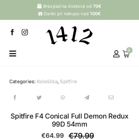
Skip
Brezplačna dostava od
70€
to
Darilo pri nakupu nad
100€
content
0
Categories:
Koleščka
,
Spitfire
Spitfire F4 Conical Full Demon Redux
99D 54mm
€
79.99
€
64.99