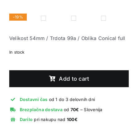
-19%


Velikost 54mm / Trdota 99a / Oblika Conical full
In stock
Spitfire
F4
Add to cart
Conical
Full
Demon
Dostavni čas
od 1 do 3 delovnih dni
Redux
Brezplačna dostava
od
70€
– Slovenija
99D
Darilo
pri nakupu nad
100€
54mm
quantity