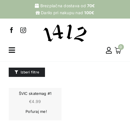
Skip
Brezplačna dostava od
70€
to
Darilo pri nakupu nad
100€
content
0
Izberi filtre
ŠVIC skatemag #1
€
4.99