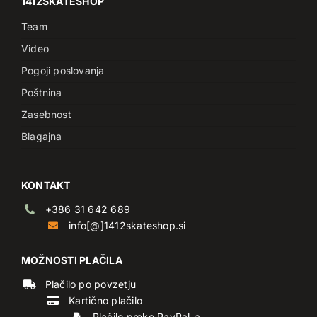
1412SKATESHOP
Team
Video
Pogoji poslovanja
Poštnina
Zasebnost
Blagajna
KONTAKT
+386 31 642 689
info[@]1412skateshop.si
MOŽNOSTI PLAČILA
Plačilo po povzetju
Kartično plačilo
Plačilo preko PayPal-a