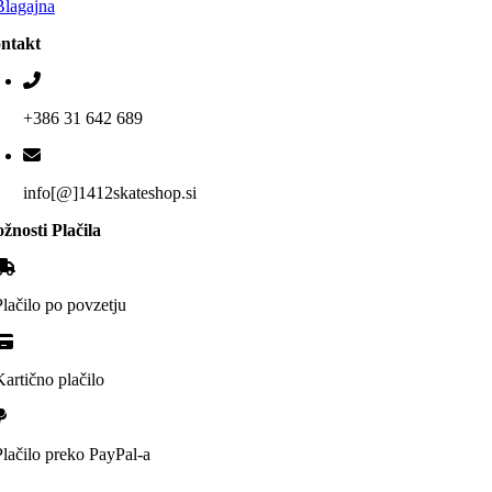
Blagajna
ntakt
+386 31 642 689
info[@]1412skateshop.si
žnosti Plačila
Plačilo po povzetju
Kartično plačilo
Plačilo preko PayPal-a