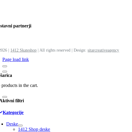
stavni partnerji
2026 |
1412 Skateshop
| All rights reserved | Design:
sitar
creative
agency
Page load link
šarica
products in the cart.
Aktivni filtri
Kategorije
Deske
1412 Shop deske