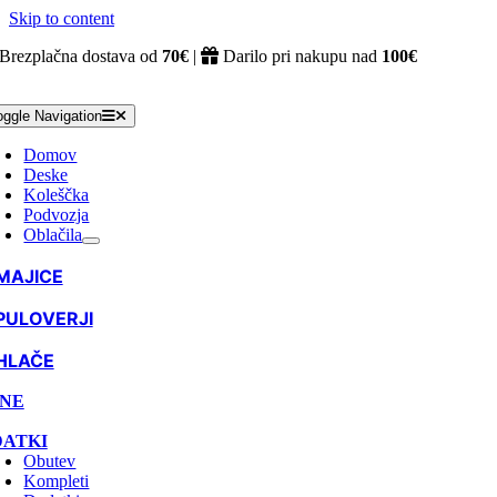
Skip to content
Brezplačna dostava od
70€
|
Darilo pri nakupu nad
100€
oggle Navigation
Domov
Deske
Koleščka
Podvozja
Oblačila
MAJICE
PULOVERJI
HLAČE
NE
ATKI
Obutev
Kompleti