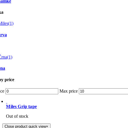
namke
ka
Miles
(1)
rva
Črna
(1)
na
by price
ice
Max price
Miles Grip tape
Out of stock
Close product quick view
×