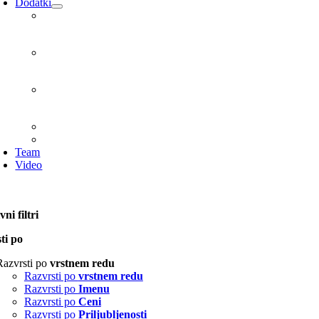
Dodatki
Team
Video
ni filtri
ti po
Razvrsti po
vrstnem redu
Razvrsti po
vrstnem redu
Razvrsti po
Imenu
Razvrsti po
Ceni
Razvrsti po
Priljubljenosti