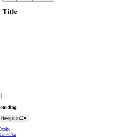
Title
oarding
 Navigation
Deske
Koleščka