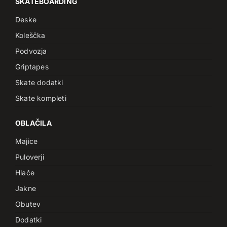
SKATEBOARDING
Deske
Koleščka
Podvozja
Griptapes
Skate dodatki
Skate kompleti
OBLAČILA
Majice
Puloverji
Hlače
Jakne
Obutev
Dodatki