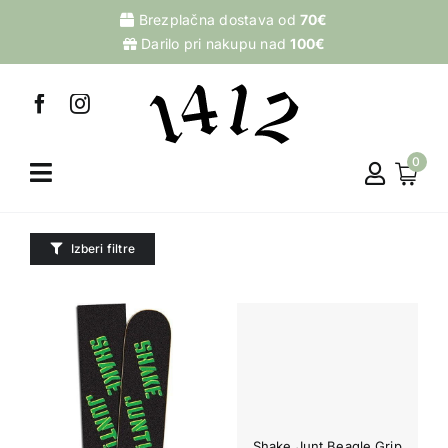
Skip
Brezplačna dostava od
70€
to
Darilo pri nakupu nad
100€
content
0
Izberi filtre
Shake Junt Beagle Grip