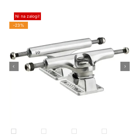
Ni na zalogi!
-23%

