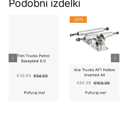
Podobni izdelki
-27%
-23%
Film Trucks Petrol
Baseplate 6.0
Ace Trucks AF1 Hollow
Inverted 44
€
39.99
€
54.99
€
84.99
€
109.99