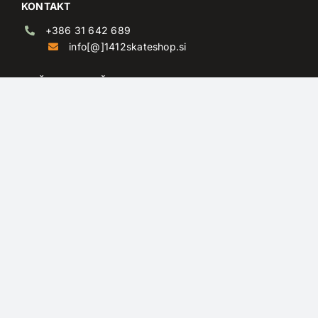
KONTAKT
+386 31 642 689
info[@]1412skateshop.si
MOŽNOSTI PLAČILA
Plačilo po povzetju
Kartično plačilo
Plačilo preko PayPal-a
DOSTAVNI PARTNERJI
©
2026 |
1412 Skateshop
| All rights reserved | Design:
sitar
creative
agency