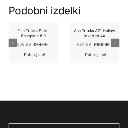
Podobni izdelki
-27%
-23%
Film Trucks Petrol
Ace Trucks AF1 Hollow
Baseplate 6.0
Inverted 44
€
39.99
€
84.99
€
54.99
€
109.99