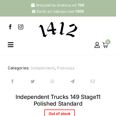
Skip
Brezplačna dostava od
70€
to
Darilo pri nakupu nad
100€
content
0
Categories:
Independent
,
Podvozja
Independent Trucks 149 Stage11
Polished Standard
Out of stock