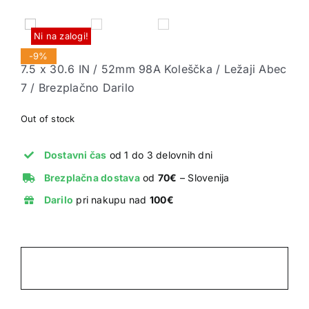


Ni na zalogi!
-9%
7.5 x 30.6 IN / 52mm 98A Koleščka / Ležaji Abec
7 / Brezplačno Darilo
Out of stock
Dostavni čas
od 1 do 3 delovnih dni
Brezplačna dostava
od
70€
– Slovenija
Darilo
pri nakupu nad
100€