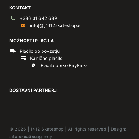
KONTAKT
+386 31 642 689
info[@]1412skateshop.si
MOŽNOSTI PLAČILA
Plačilo po povzetju
Kartično plačilo
Plačilo preko PayPal-a
DOSTAVNI PARTNERJI
©
2026 |
1412 Skateshop
| All rights reserved | Design:
sitar
creative
agency